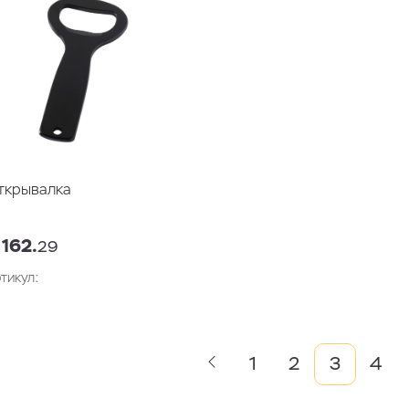
ткрывалка
 162.
29
тикул:
1
2
3
4