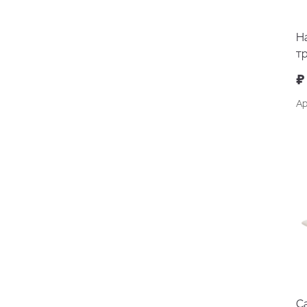
Н
т
₽
Ар
С