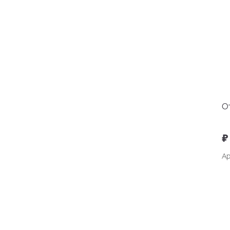
О
₽
Ар