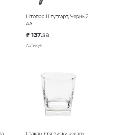
Штопор Штутгарт, Черный
AA
₽ 137.
38
Артикул:
В корзину
за
Стакан для виски «Gran»