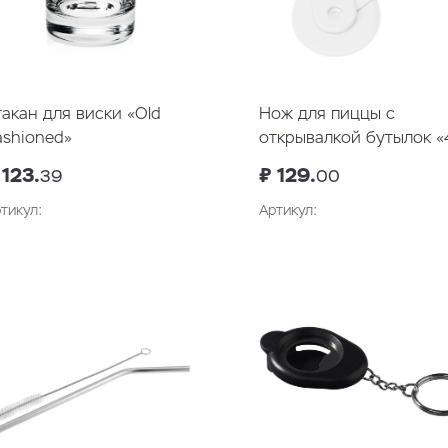
такан для виски «Old
Нож для пиццы с
ashioned»
открывалкой бутылок «
сыра»
 123.
₽ 129.
39
00
тикул:
Артикул:
В корзину
В корзин