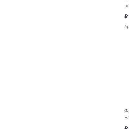
н
₽
Ар
Ф
м
₽