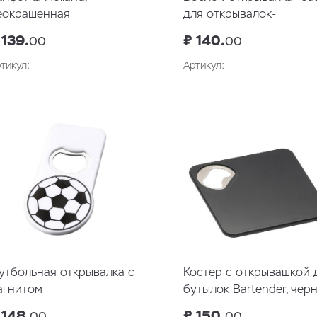
еокрашенная
для открывалок-
профессий
 139.
₽ 140.
00
00
тикул:
Артикул:
В корзину
В корзин
утбольная открывалка с
Костер с открывашкой 
агнитом
бутылок Bartender, чер
 148.
₽ 150.
00
00