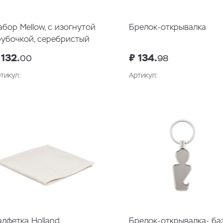
абор Mellow, с изогнутой
Брелок-открывалка
рубочкой, серебристый
 132.
₽ 134.
00
98
тикул:
Артикул:
алфетка Holland,
Брелок-открывалка- ба