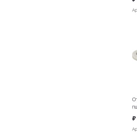
Ар
О
п
₽
Ар