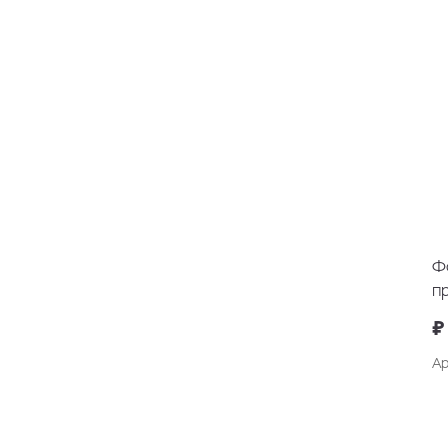
Ф
п
"
₽
Ар