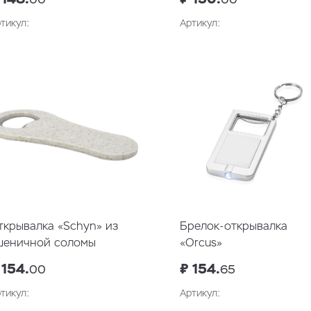
тикул:
Артикул:
В корзину
ткрывалка «Schyn» из
Брелок-открывалка
шеничной соломы
«Orcus»
 154.
₽ 154.
00
65
тикул:
Артикул: