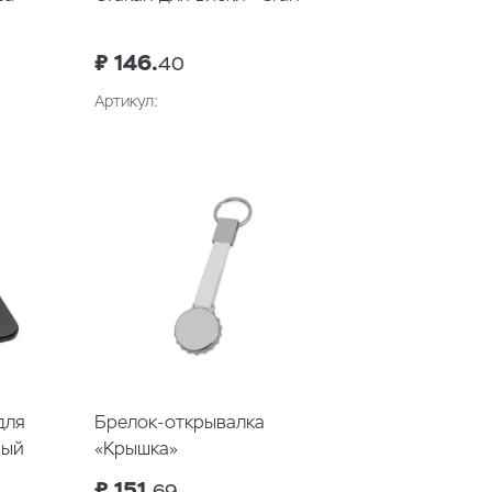
₽ 146.
40
Артикул:
у
В корзину
для
Брелок-открывалка
ный
«Крышка»
₽ 151.
69