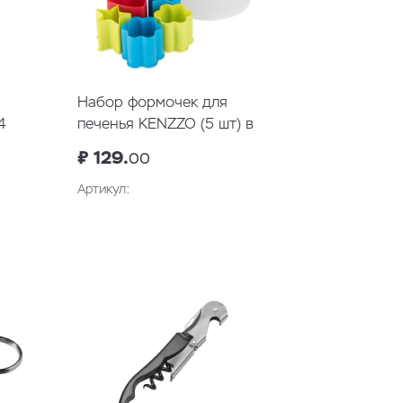
Набор формочек для
4
печенья KENZZO (5 шт) в
коробке
₽ 129.
00
Артикул:
у
В корзину