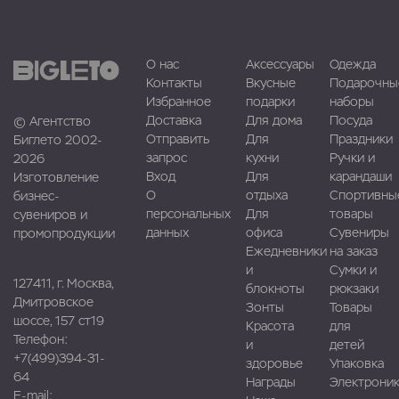
О нас
Аксессуары
Одежда
Контакты
Вкусные
Подарочны
Избранное
подарки
наборы
Доставка
Для дома
Посуда
© Агентство
Отправить
Для
Праздники
Биглето 2002-
запрос
кухни
Ручки и
2026
Вход
Для
карандаши
Изготовление
О
отдыха
Спортивны
бизнес-
персональных
Для
товары
сувениров и
данных
офиса
Сувениры
промопродукции
Ежедневники
на заказ
и
Сумки и
127411, г. Москва,
блокноты
рюкзаки
Дмитровское
Зонты
Товары
шоссе, 157 ст19
Красота
для
Телефон:
и
детей
+7(499)394-31-
здоровье
Упаковка
64
Награды
Электроник
E-mail: