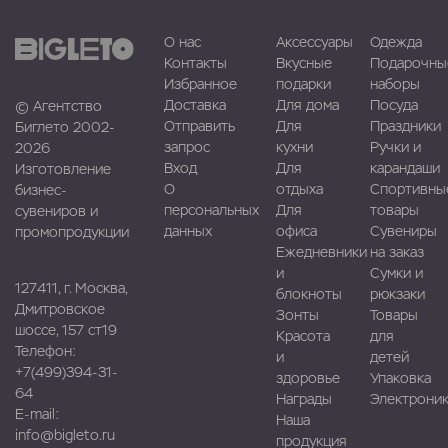
О нас
Аксессуары
Одежда
Контакты
Вкусные
Подарочны
Избранное
подарки
наборы
Доставка
Для дома
Посуда
© Агентство
Отправить
Для
Праздники
Биглето 2002-
запрос
кухни
Ручки и
2026
Вход
Для
карандаши
Изготовление
О
отдыха
Спортивны
бизнес-
персональных
Для
товары
сувениров и
данных
офиса
Сувениры
промопродукции
Ежедневники
на заказ
и
Сумки и
127411, г. Москва,
блокноты
рюкзаки
Дмитровское
Зонты
Товары
шоссе, 157 ст19
Красота
для
Телефон:
и
детей
+7(499)394-31-
здоровье
Упаковка
64
Награды
Электроник
E-mail:
Наша
info@bigleto.ru
продукция