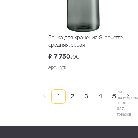
Банка для хранения Silhouette,
средняя, серая
₽ 7 750.
00
Артикул:
В корзину
Вы
1
2
3
4
5
посмотрели
21 из
957
товаров