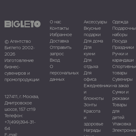
О нас
Аксессуары
Одежда
Контакты
Вкусные
Подарочны
Избранное
подарки
наборы
Доставка
Для дома
Посуда
© Агентство
Отправить
Для
Праздники
Биглето 2002-
запрос
кухни
Ручки и
2026
Вход
Для
карандаши
Изготовление
О
отдыха
Спортивны
бизнес-
персональных
Для
товары
сувениров и
данных
офиса
Сувениры
промопродукции
Ежедневники
на заказ
и
Сумки и
127411, г. Москва,
блокноты
рюкзаки
Дмитровское
Зонты
Товары
шоссе, 157 ст19
Красота
для
Телефон:
и
детей
+7(499)394-31-
здоровье
Упаковка
64
Награды
Электроник
E-mail: