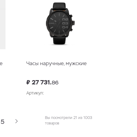
е
Часы наручные, мужские
₽ 27 731.
86
Артикул:
у
В корзину
Вы посмотрели 21 из 1003
5
товаров