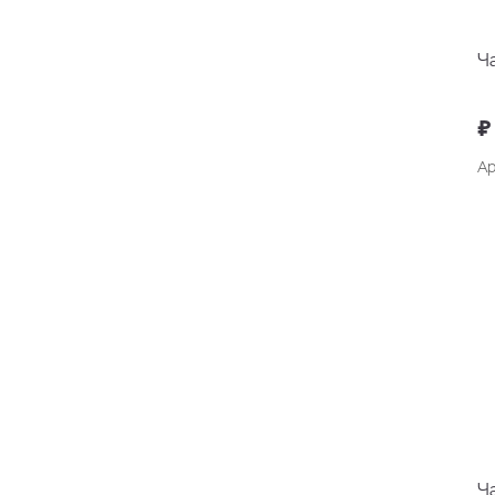
Ч
₽
Ар
Ч