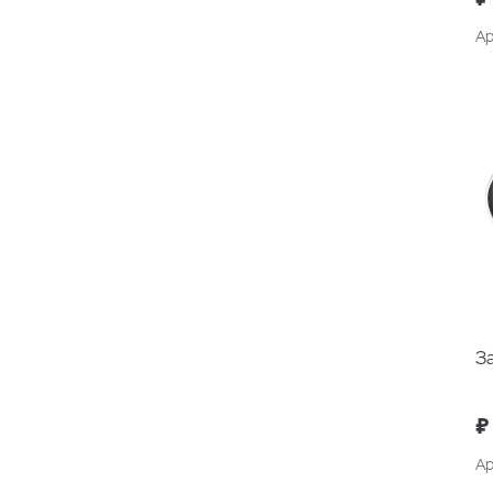
Ар
З
₽
Ар