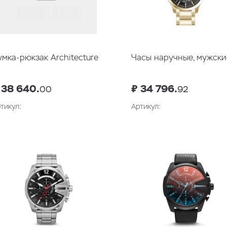
умка-рюкзак Architecture
Часы наручные, мужски
 38 640.
₽ 34 796.
00
92
тикул:
Артикул:
В корзину
В корзин