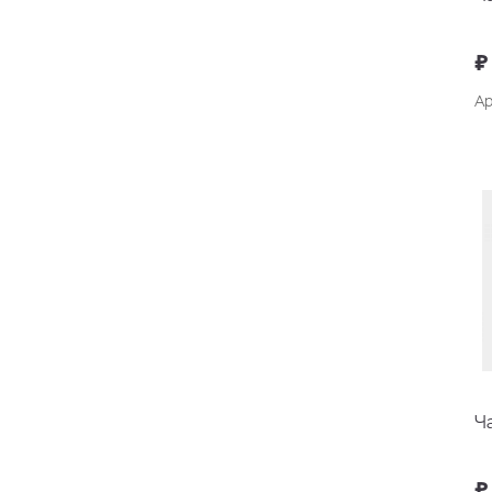
₽
Ар
Ч
₽