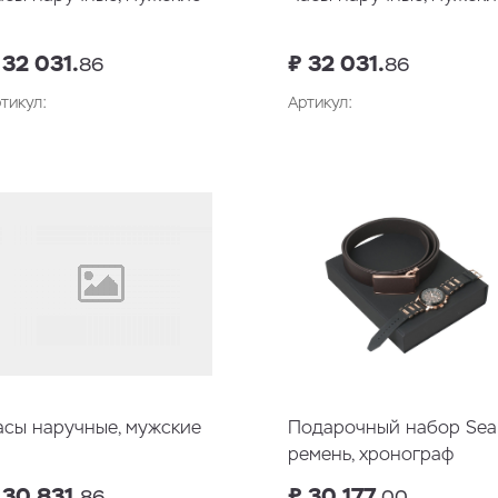
 32 031.
₽ 32 031.
86
86
тикул:
Артикул:
В корзину
В корзин
асы наручные, мужские
Подарочный набор Seal
ремень, хронограф
 30 831.
₽ 30 177.
86
00