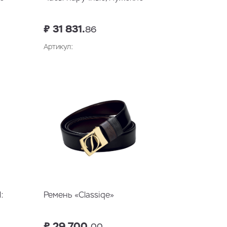
₽ 31 831.
86
Артикул:
у
В корзину
:
Ремень «Classiqe»
₽ 29 700.
00