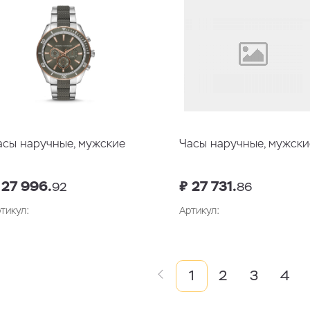
асы наручные, мужские
Часы наручные, мужски
 27 996.
₽ 27 731.
92
86
тикул:
Артикул:
В корзину
В корзин
1
2
3
4