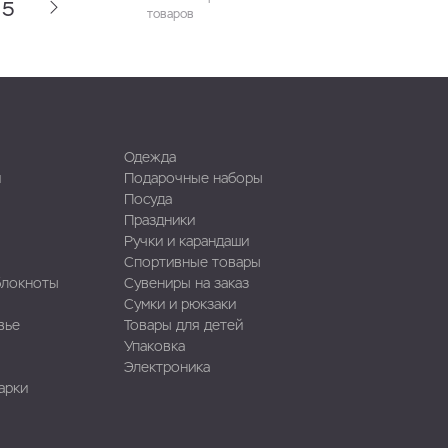
5
товаров
Одежда
и
Подарочные наборы
Посуда
Праздники
Ручки и карандаши
Спортивные товары
блокноты
Сувениры на заказ
Сумки и рюкзаки
вье
Товары для детей
Упаковка
Электроника
арки