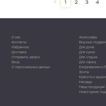
1
2
3
4
О нас
Аксессуары
Контакты
Вкусные подарк
Избранное
Для дома
Доставка
Для кухни
Отправить запрос
Для отдыха
Вход
Для офиса
О персональных данных
Ежедневники и 
Зонты
Красота и здоро
Награды
Наша продукция
Новогодние под