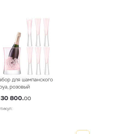
В корзину
В корзин
абор для шампанского
oya, розовый
 30 800.
00
тикул: