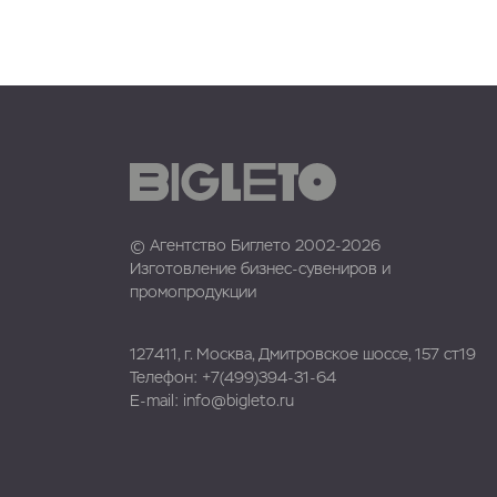
© Агентство Биглето 2002-2026
Изготовление бизнес-сувениров и
промопродукции
127411, г. Москва, Дмитровское шоссе, 157 ст19
Телефон:
+7(499)394-31-64
E-mail:
info@bigleto.ru