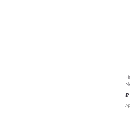
Н
M
₽
Ар