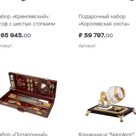
абор «Кремлевский»:
Подарочный набор
тоф с шестью стопками
«Королевская охота»
 65 945.
₽ 59 797.
00
00
тикул:
Артикул:
В корзину
В корзин
абор «Подарочный»
Коньячница "Napoleon"