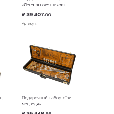
«Легенды охотников»
₽ 39 407.
00
Артикул:
у
В корзину
н,
Подарочный набор «Три
медведя»
₽ 36 448.
86