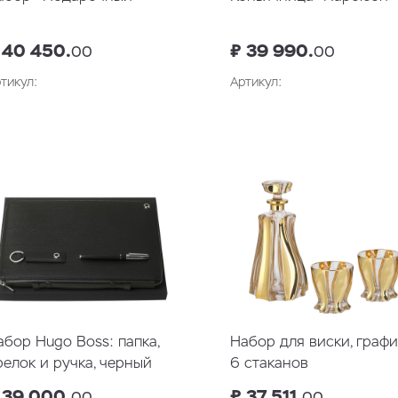
 40 450.
₽ 39 990.
00
00
тикул:
Артикул:
В корзину
В корзин
абор Hugo Boss: папка,
Набор для виски, графи
релок и ручка, черный
6 стаканов
 39 000.
₽ 37 511.
00
00