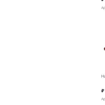
Ар
Н
₽
Ар