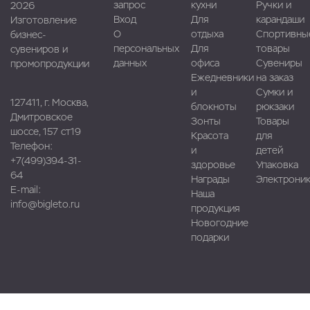
запрос
кухни
Ручки и
2026
Вход
Для
карандаши
Изготовление
О
отдыха
Спортивны
бизнес-
персональных
Для
товары
сувениров и
данных
офиса
Сувениры
промопродукции
Ежедневники
на заказ
и
Сумки и
127411, г. Москва,
блокноты
рюкзаки
Дмитровское
Зонты
Товары
шоссе, 157 ст19
Красота
для
Телефон:
и
детей
+7(499)394-31-
здоровье
Упаковка
64
Награды
Электроник
E-mail:
Наша
info@bigleto.ru
продукция
Новогодние
подарки