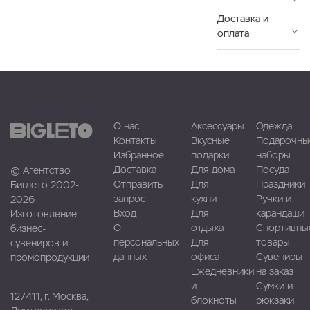
Доставка и
оплата
О нас
Аксессуары
Одежда
Контакты
Вкусные
Подарочны
Избранное
подарки
наборы
Доставка
Для дома
Посуда
© Агентство
Отправить
Для
Праздники
Биглето 2002-
запрос
кухни
Ручки и
2026
Вход
Для
карандаши
Изготовление
О
отдыха
Спортивны
бизнес-
персональных
Для
товары
сувениров и
данных
офиса
Сувениры
промопродукции
Ежедневники
на заказ
и
Сумки и
127411, г. Москва,
блокноты
рюкзаки