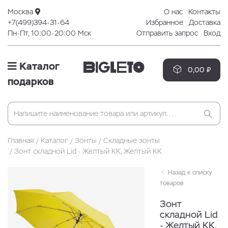
Москва
О нас
Контакты
+7(499)394-31-64
Избранное
Доставка
Пн-Пт, 10:00-20:00 Мск
Отправить запрос
Вход
Каталог
0,00 ₽
подарков
Главная
Каталог
Зонты
Складные зонты
Зонт складной Lid - Желтый KK, Желтый KK
Назад к списку
товаров
Зонт
складной Lid
- Желтый KK,