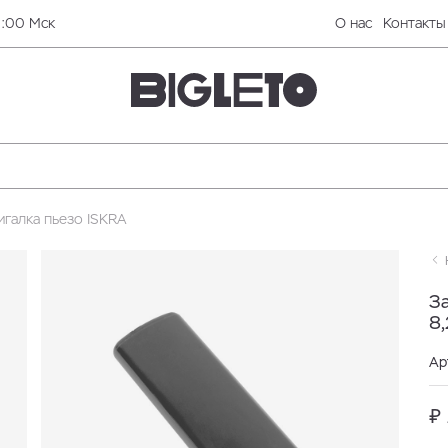
0:00 Мск
О нас
Контакты
галка пьезо ISKRA
Н
За
8,
Ар
₽ 