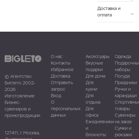
Доставка и
оплата
О нас
Аксессуары
Одежда
Контакты
Вкусные
Подарочны
Избранное
подарки
наборы
Доставка
Для дома
Посуда
© Агентство
Отправить
Для
Праздники
Биглето 2002-
запрос
кухни
Ручки и
2026
Вход
Для
карандаши
Изготовление
О
отдыха
Спортивны
бизнес-
персональных
Для
товары
сувениров и
данных
офиса
Сувениры
промопродукции
Ежедневники
на заказ
и
Сумки и
127411, г. Москва,
блокноты
рюкзаки