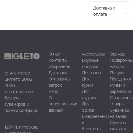
Доставка и
оплата
О нас
Аксессуары
Одежда
Контакты
Вкусные
Подарочны
Избранное
подарки
наборы
Доставка
Для дома
Посуда
© Агентство
Отправить
Для
Праздники
Биглето 2002-
запрос
кухни
Ручки и
2026
Вход
Для
карандаши
Изготовление
О
отдыха
Спортивны
бизнес-
персональных
Для
товары
сувениров и
данных
офиса
Сувениры
промопродукции
Ежедневники
на заказ
и
Сумки и
127411, г. Москва,
блокноты
рюкзаки