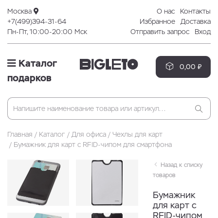
Москва
О нас
Контакты
+7(499)394-31-64
Избранное
Доставка
Пн-Пт, 10:00-20:00 Мск
Отправить запрос
Вход
Каталог
0,00 ₽
подарков
Главная
Каталог
Для офиса
Чехлы для карт
Бумажник для карт с RFID-чипом для смартфона
Назад к списку
товаров
Бумажник
для карт с
RFID-чипом