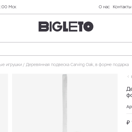
0:00 Мск
О нас
Контакты
ые игрушки
Деревянная подвеска Carving Oak, в форме подарка
Н
Де
ф
Ар
₽ 