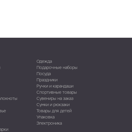
Одежда
и
Подарочные наборы
Посуда
Праздники
Ручки и карандаши
Спортивные товары
блокноты
Сувениры на заказ
Сумки и рюкзаки
вье
Товары для детей
Упаковка
Электроника
арки