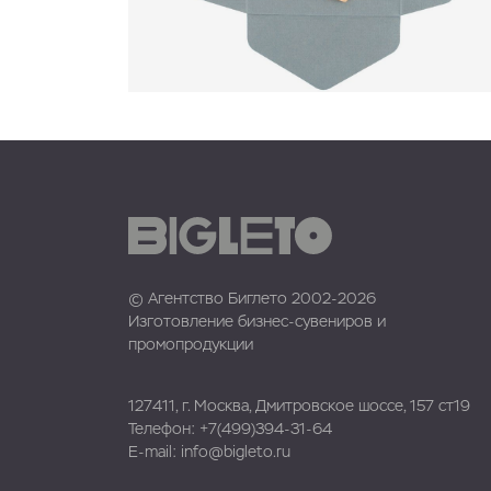
© Агентство Биглето 2002-2026
Изготовление бизнес-сувениров и
промопродукции
127411, г. Москва, Дмитровское шоссе, 157 ст19
Телефон:
+7(499)394-31-64
E-mail:
info@bigleto.ru