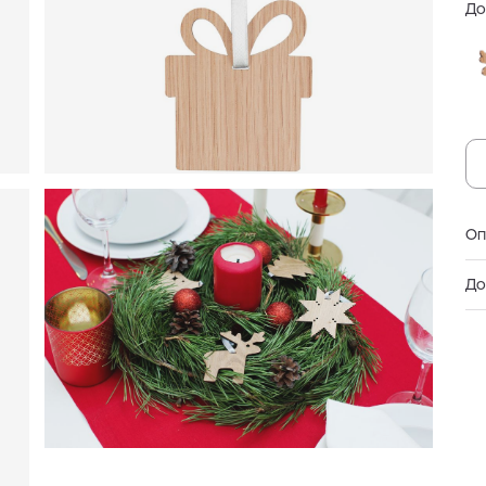
До
Оп
До