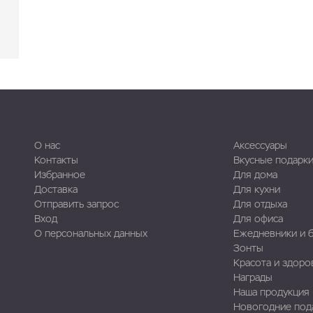
О нас
Аксессуары
Контакты
Вкусные подарк
Избранное
Для дома
Доставка
Для кухни
Отправить запрос
Для отдыха
Вход
Для офиса
О персональных данных
Ежедневники и 
Зонты
Красота и здоро
Награды
Наша продукция
Новогодние под