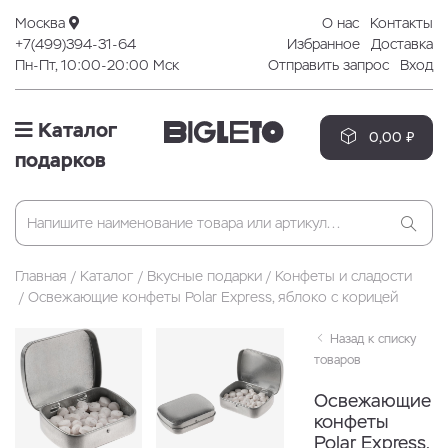
Москва
О нас
Контакты
+7(499)394-31-64
Избранное
Доставка
Пн-Пт, 10:00-20:00 Мск
Отправить запрос
Вход
Каталог
0,00 ₽
подарков
Главная
Каталог
Вкусные подарки
Конфеты и сладости
Освежающие конфеты Polar Express, яблоко с корицей
Назад к списку
товаров
Освежающие
конфеты
Polar Express,