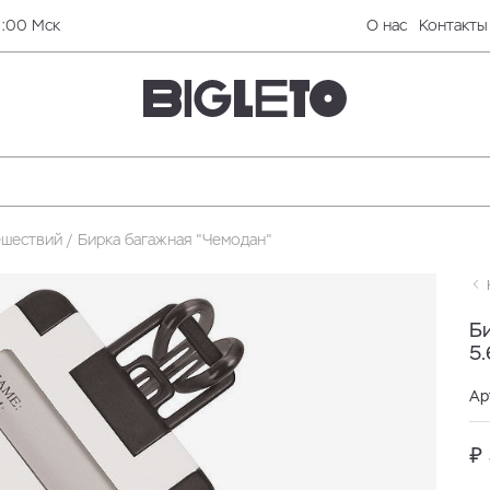
0:00 Мск
О нас
Контакты
ешествий
Бирка багажная "Чемодан"
Н
Б
5.
Ар
₽ 