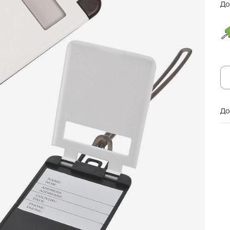
До
До