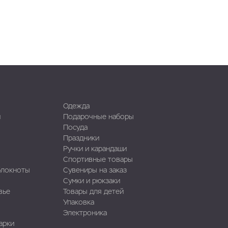
Одежда
и
Подарочные наборы
Посуда
Праздники
Ручки и карандаши
Спортивные товары
блокноты
Сувениры на заказ
Сумки и рюкзаки
вье
Товары для детей
Упаковка
Электроника
арки