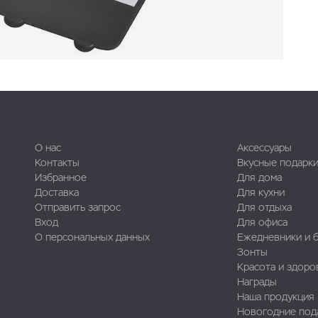
О нас
Аксессуары
Контакты
Вкусные подарк
Избранное
Для дома
Доставка
Для кухни
Отправить запрос
Для отдыха
Вход
Для офиса
О персональных данных
Ежедневники и 
Зонты
Красота и здоро
Награды
Наша продукция
Новогодние под