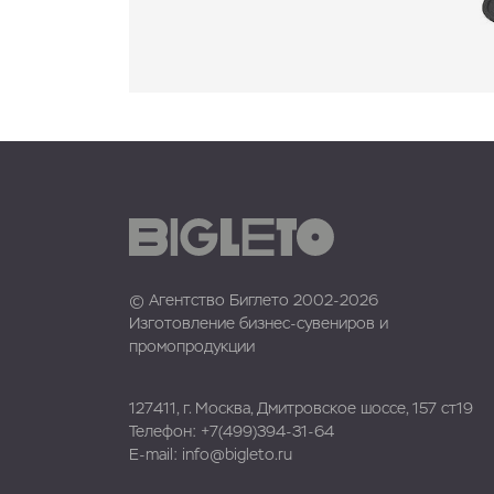
© Агентство Биглето 2002-2026
Изготовление бизнес-сувениров и
промопродукции
127411, г. Москва, Дмитровское шоссе, 157 ст19
Телефон:
+7(499)394-31-64
E-mail:
info@bigleto.ru