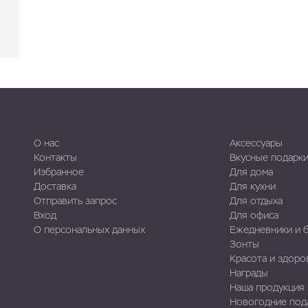
О нас
Аксессуары
Контакты
Вкусные подарк
Избранное
Для дома
Доставка
Для кухни
Отправить запрос
Для отдыха
Вход
Для офиса
О персональных данных
Ежедневники и 
Зонты
Красота и здоро
Награды
Наша продукция
Новогодние под