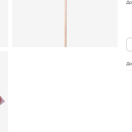
До
До