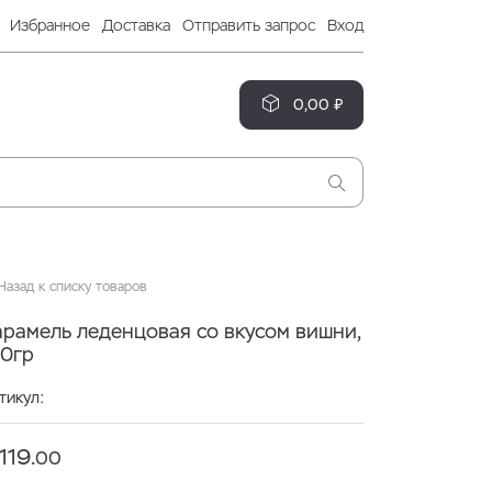
Избранное
Доставка
Отправить запрос
Вход
0,00 ₽
азад к списку товаров
арамель леденцовая со вкусом вишни,
00гр
тикул:
119.
00