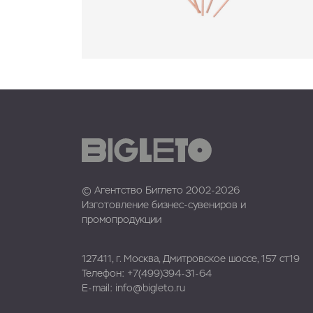
© Агентство Биглето 2002-2026
Изготовление бизнес-сувениров и
промопродукции
127411, г. Москва, Дмитровское шоссе, 157 ст19
Телефон:
+7(499)394-31-64
E-mail:
info@bigleto.ru