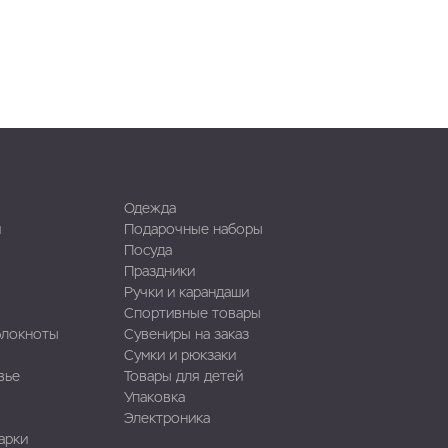
Одежда
и
Подарочные наборы
Посуда
Праздники
Ручки и карандаши
Спортивные товары
блокноты
Сувениры на заказ
Сумки и рюкзаки
вье
Товары для детей
Упаковка
Электроника
арки