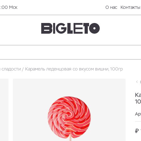
0:00 Мск
О нас
Контакты
 сладости
Карамель леденцовая со вкусом вишни, 100гр
Н
К
1
Ар
₽ 