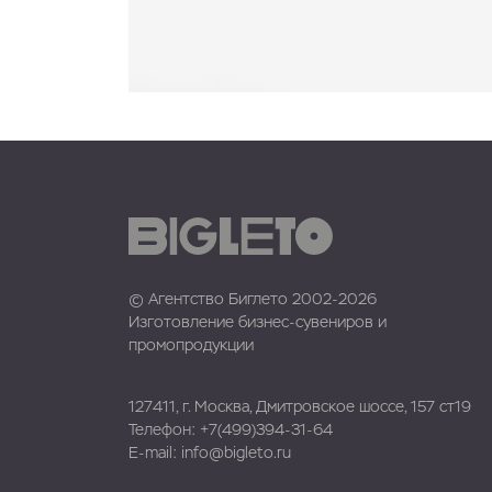
© Агентство Биглето 2002-2026
Изготовление бизнес-сувениров и
промопродукции
127411, г. Москва, Дмитровское шоссе, 157 ст19
Телефон:
+7(499)394-31-64
E-mail:
info@bigleto.ru