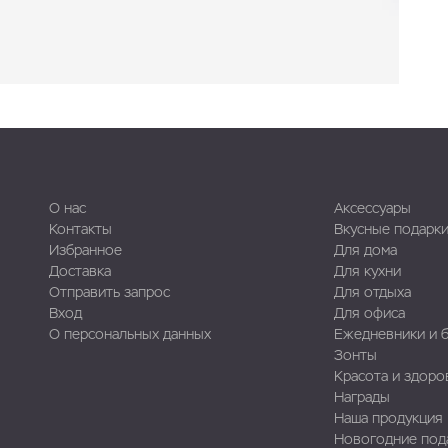
О нас
Аксессуары
Контакты
Вкусные подарк
Избранное
Для дома
Доставка
Для кухни
Отправить запрос
Для отдыха
Вход
Для офиса
О персональных данных
Ежедневники и 
Зонты
Красота и здоро
Награды
Наша продукция
Новогодние под