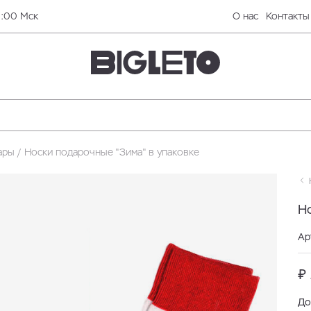
0:00 Мск
О нас
Контакты
ары
Носки подарочные "Зима" в упаковке
Н
Н
Ар
₽
До