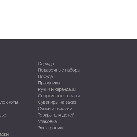
Одежда
и
Подарочные наборы
Посуда
Праздники
Ручки и карандаши
Спортивные товары
блокноты
Сувениры на заказ
Сумки и рюкзаки
вье
Товары для детей
Упаковка
Электроника
арки