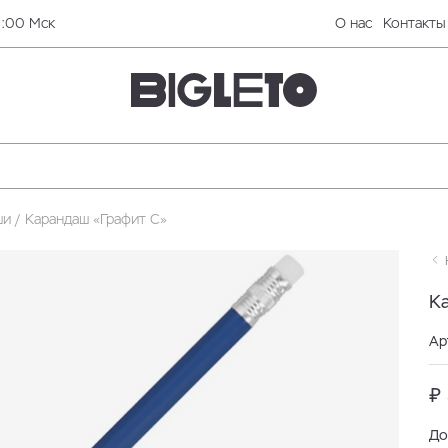
0:00 Мск
О нас
Контакты
ши
Карандаш «Графит C»
Н
К
Ар
₽ 
До