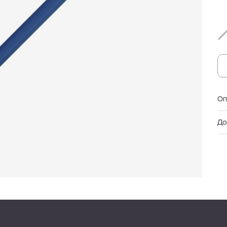
Оп
До